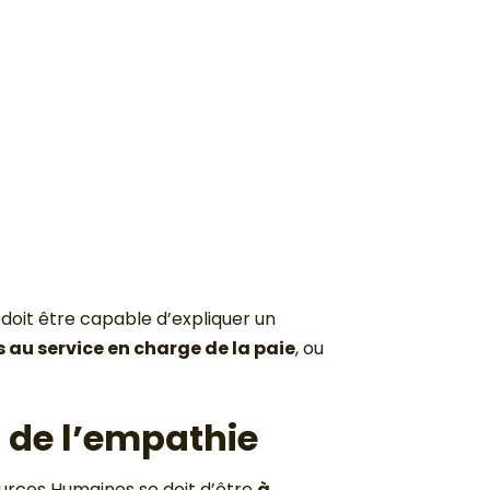
l doit être capable d’expliquer un
 au service en charge de la paie
, ou
t de l’empathie
sources Humaines se doit d’être
à