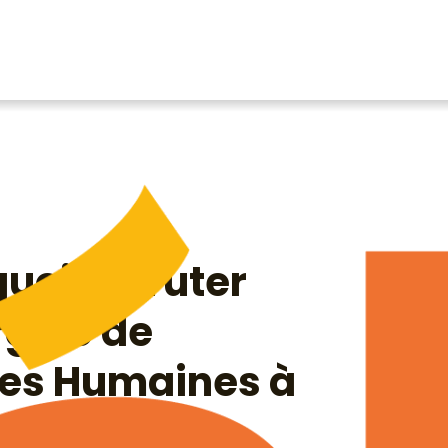
quoi recruter
rgé·e de
es Humaines à
rtagé ?